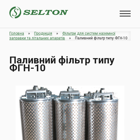
Головна
»
Продукція
»
Фільтри для систем наземної
заправки та літальних апаратів
»
Паливний фільтр типу ФГН-10
Паливний фільтр типу
ФГН-10