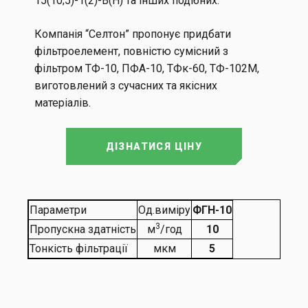
15(10;5)-1(2)-В(Н) та інших подібних.
Компанія “Селтон” пропонує придбати
фільтроелемент, повністю сумісний з
фільтром ТФ-10, ПФА-10, ТФк-60, ТФ-102М,
виготовлений з сучасних та якісних
матеріалів.
ДІЗНАТИСЯ ЦІНУ
Параметри
Од.виміру
ФГН-10
3
Пропускна здатність
м
/год
10
Тонкість фільтрації
мкм
5