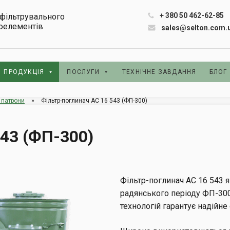
+ 380 50 462-62-85
фільтрувального
роелементів
sales@selton.com.
ПРОДУКЦІЯ
ПОСЛУГИ
ТЕХНІЧНЕ ЗАВДАННЯ
БЛОГ
і патрони
»
Фільтр-поглинач АС 16 543 (ФП-300)
543 (ФП-300)
Фільтр-поглинач АС 16 543 
радянського періоду ФП-300
технологій гарантує надійне