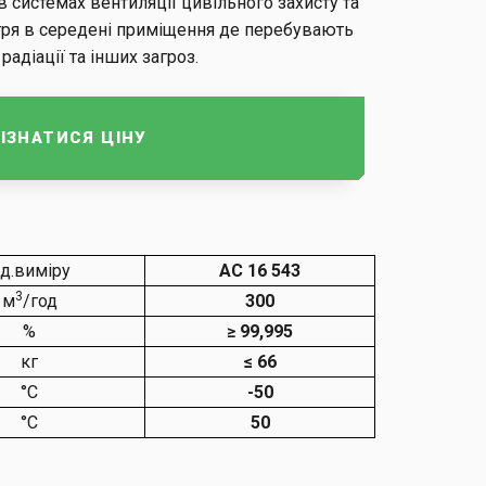
системах вентиляції цивільного захисту та
тря в середені приміщення де перебувають
радіації та інших загроз.
ІЗНАТИСЯ ЦІНУ
д.виміру
АС 16 543
3
м
/год
300
%
≥
99,995
кг
≤ 66
°С
-50
°С
50