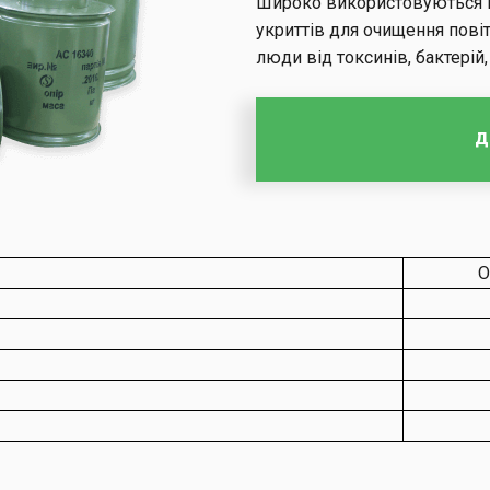
Широко використовуються в 
укриттів для очищення пові
люди від токсинів, бактерій, 
Д
О