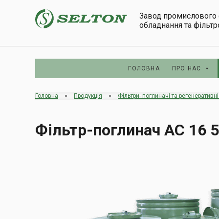
Завод промислового 
обладнання та фільт
ГОЛОВНА
ПРО НАС
Головна
»
Продукція
»
Фільтри- поглиначі та регенеративн
Фільтр-поглинач АС 16 