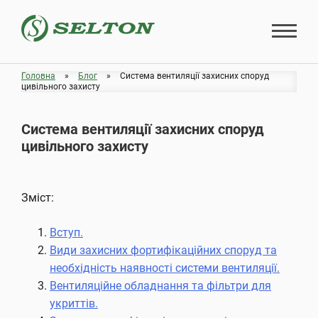
Skip
to
content
Головна
»
Блог
»
Система вентиляції захисних споруд
цивільного захисту
Система вентиляції захисних споруд
цивільного захисту
Зміст:
Вступ.
Види захисних фортифікаційних споруд та
необхідність наявності системи вентиляції.
Вентиляційне обладнання та фільтри для
укриттів.