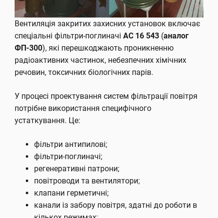
Вентиляція закритих захисних установок включає
спеціальні фільтри-поглиначі
АС 16 543
(
аналог
ФП-300
), які перешкоджають проникненню
радіоактивних частинок, небезпечних хімічних
речовин, токсичних біологічних парів.
У процесі проектування систем фільтрації повітря
потрібне використання специфічного
устаткування. Це:
фільтри антипилові;
фільтри-поглиначі;
регенеративні патрони;
повітроводи та вентилятори;
клапани герметичні;
канали із забору повітря, здатні до роботи в
кількох режимах;