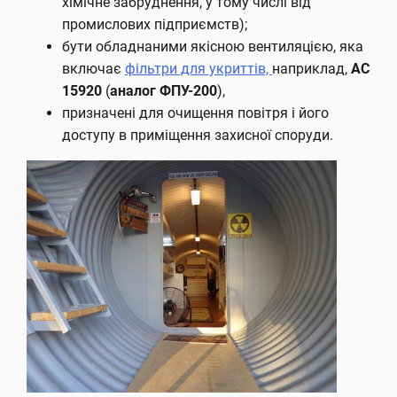
хімічне забруднення, у тому числі від
промислових підприємств);
бути обладнаними якісною вентиляцією, яка
включає
фільтри для укриттів,
наприклад,
АС
15920
(
аналог ФПУ-200
),
призначені для очищення повітря і його
доступу в приміщення захисної споруди.