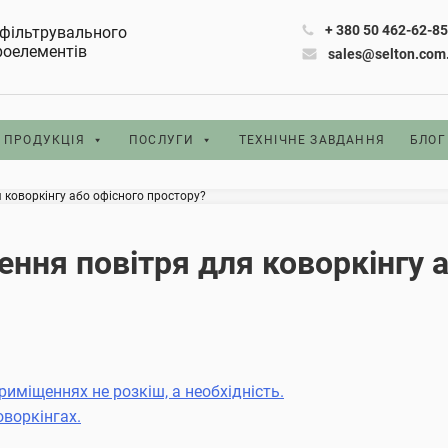
+ 380 50 462-62-8
фільтрувального
роелементів
sales@selton.com
ПРОДУКЦІЯ
ПОСЛУГИ
ТЕХНІЧНЕ ЗАВДАННЯ
БЛОГ
 коворкінгу або офісного простору?
ння повітря для коворкінгу 
иміщеннях не розкіш, а необхідність.
оворкінгах.