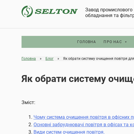
Skip
Завод промислового 
to
обладнання та фільт
content
ГОЛОВНА
ПРО НАС
Головна
»
Блог
»
Як обрати систему очищення повітря для
Як обрати систему очище
Зміст:
Чому система очищення повітря в офісних пр
Основні забруднювачі повітря в офісах та к
Види систем очищення повітря.