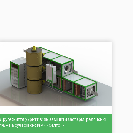
Друге життя укриттів: як замінити застарілі радянські
ФВА на сучасні системи «Селтон»