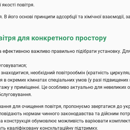
якості повітря.
В його основі принципи адсорбції та хімічної взаємодії, з
овітря для конкретного простору
ла ефективною важливо правильно підібрати установку. Для
уговуватися;
 знаходитися, необхідний повітрообмін (кратність циркуляці
я в окремих кімнатах спеціальних умов (у разі підвищених в
ажу у приміщенні. Це особливо актуально для невеликих оф
бслуговування.
ання для очищення повітря, пропонуємо звертатися до укра
повідають нормам чинного законодавства та дійсним потре
а конструкція обумовлює можливість варіювати комплекта
ть кваліфіковану консультаційну підтримку.