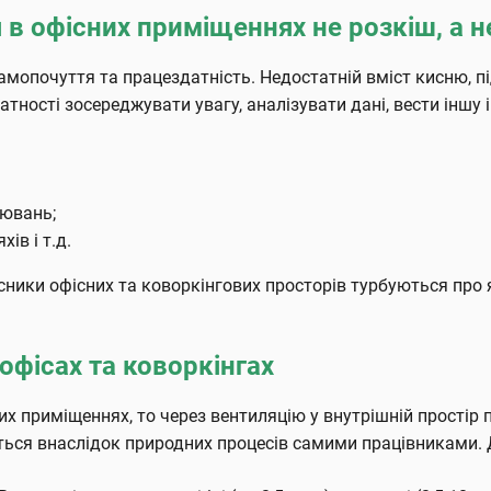
в офісних приміщеннях не розкіш, а н
амопочуття та працездатність. Недостатній вміст кисню, п
ності зосереджувати увагу, аналізувати дані, вести іншу і
рювань;
ів і т.д.
асники офісних та коворкінгових просторів турбуються про 
офісах та коворкінгах
х приміщеннях, то через вентиляцію у внутрішній простір п
ься внаслідок природних процесів самими працівниками. 