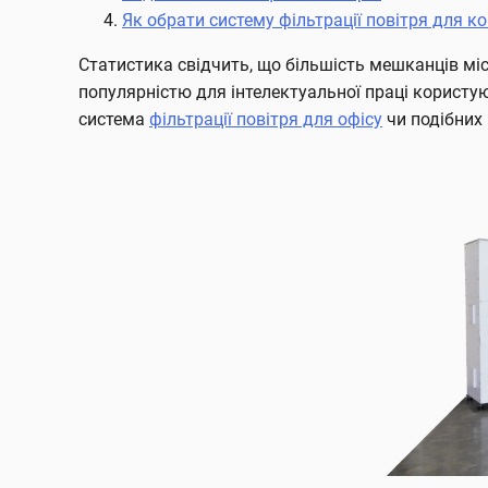
Як обрати систему фільтрації повітря для к
Статистика свідчить, що більшість мешканців міс
популярністю для інтелектуальної праці користую
система
фільтрації повітря для офісу
чи подібних