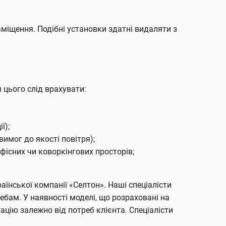
аміщення. Подібні установки здатні видаляти з
 цього слід врахувати:
ї);
имог до якості повітря);
існих чи коворкінгових просторів;
їнської компанії «Селтон». Наші спеціалісти
бам. У наявності моделі, що розраховані на
цію залежно від потреб клієнта. Спеціалісти