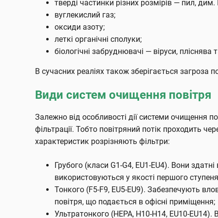
тверді частинки різних розмірів — пил, дим. 
вуглекислий газ;
оксиди азоту;
леткі органічні сполуки;
біологічні забруднювачі — віруси, пліснява та
В сучасних реаліях також зберігається загроза п
Види систем очищення повітря
Залежно від особливості дії системи очищення пов
фільтрації. Тобто повітряний потік проходить чер
характеристик розрізняють фільтри:
Грубого (класи G1-G4, EU1-EU4). Вони здатні
використовуються у якості першого ступен
Тонкого (F5-F9, EU5-EU9). Забезпечують вл
повітря, що подається в офісні приміщення;
Ультратонкого (HEPA, H10-H14, EU10-EU14).