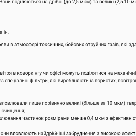
Вони поділяються на дрібні (до 2,5 мкм) та великі (2,5-10 м
 ін.
ояви в атмосфері токсичних, бойових отруйних газів, які зд
ітря в коворкінгу чи офісі можуть поділятися на механічні
ез спеціальні фільтри, які вироблняють із пористих, повітр
 вловлювали лише порівняно великі (більше за 10 мкм) тверд
я очищення;
овлювання частинок розмірами менше 0,4 мкм з ефективніс
 Вони вловлюють найдрібніші забруднення з високою ефек